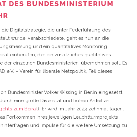
AT DES BUNDESMINISTERIUM
HR
e Digitalstrategie, die unter Federführung des
stellt wurde, verabschiedete, geht es nun an die
ungsmessung und ein quantitatives Monitoring
rat einberufen, der ein zusätzliches qualitatives
te der einzelnen Bundesministerien, übernehmen soll. Es
 e.V. – Verein für liberale Netzpolitik, Teil dieses
n Bundesminister Volker Wissing in Berlin eingesetzt.
 durch eine große Diversität und hohen Anteil an
 gehts zum Beirat
). Er wird im Jahr 2023 zehnmal tagen.
das Fortkommen ihres jeweiligen Leuchtturmprojekts
 zu hinterfragen und Impulse für die weitere Umsetzung zu