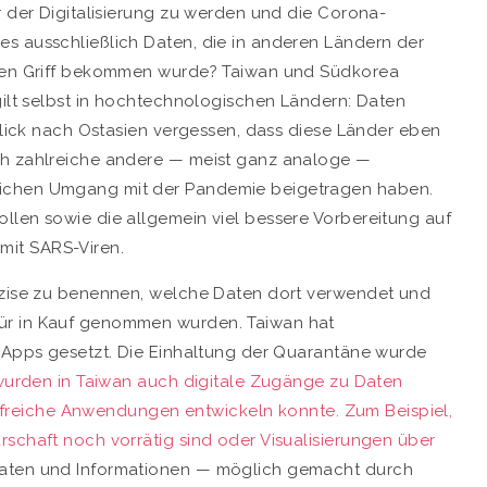
r der Digitalisierung zu werden und die Corona-
s ausschließlich Daten, die in anderen Ländern der
 den Griff bekommen wurde? Taiwan und Südkorea
gilt selbst in hochtechnologischen Ländern: Daten
 Blick nach Ostasien vergessen, dass diese Länder eben
ch zahlreiche andere — meist ganz analoge —
eichen Umgang mit der Pandemie beigetragen haben.
llen sowie die allgemein viel bessere Vorbereitung auf
it SARS-Viren.
räzise zu benennen, welche Daten dort verwendet und
ür in Kauf genommen wurden. Taiwan hat
g-Apps gesetzt. Die Einhaltung der Quarantäne wurde
wurden in Taiwan auch digitale Zugänge zu Daten
 hilfreiche Anwendungen entwickeln konnte. Zum Beispiel,
rschaft noch vorrätig sind oder Visualisierungen über
aten und Informationen — möglich gemacht durch