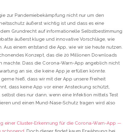
logie zur Pandemiebekämpfung nicht nur um den
heitsschutz äußerst wichtig ist und dass es eine
em Grundrecht auf informationelle Selbstbestimmung
ebatte äußerst kluge und innovative Vorschläge, wie
 Aus einem entstand die App, wie wir sie heute nutzen.
schonendes Konzept, das die 20 Millionen Downloads
h machte. Dass die Corona-Warn-App angeblich nicht
wartung an sie, die keine App je erfüllen könnte.
r gerne hieß, dass wir mit der App unsere Freiheit
nt, dass keine App vor einer Ansteckung schützt,
selbst dies nur dann, wenn eine Infektion mittels Test
zieren und einen Mund-Nase-Schutz tragen wird also
ng einer Cluster-Erkennung für die Corona-Warn-App —
re schonend
. Doch dieser findet kaum Erwähnung bei