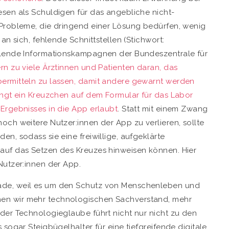
sen als Schuldigen für das angebliche nicht-
 Probleme, die dringend einer Lösung bedürfen, wenig
an sich, fehlende Schnittstellen (Stichwort:
hlende Informationskampagnen der Bundeszentrale für
rn zu viele Ärztinnen und Patienten daran, das
ermitteln zu lassen, damit andere gewarnt werden
ingt ein Kreuzchen auf dem Formular für das Labor
Ergebnisses in die App erlaubt
. Statt mit einem Zwang
och weitere Nutzer:innen der App zu verlieren, sollte
n, sodass sie eine freiwillige, aufgeklärte
auf das Setzen des Kreuzes hinweisen können. Hier
Nutzer:innen der App.
ade, weil es um den Schutz von Menschenleben und
en wir mehr technologischen Sachverstand, mehr
der Technologieglaube führt nicht nur nicht zu den
sogar Steigbügelhalter für eine tiefgreifende digitale