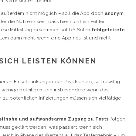
em verunsichert fühlen?
t außerdem nicht möglich – soll die App doch
anonym
er die Nutzerin sein, dass hier nicht ein Fehler
diese Mitteilung bekommen sollte? Solch
fehlgeleitete
allem dann nicht, wenn eine App neu ist und nicht
SICH LEISTEN KÖNNEN
en Einschränkungen der Privatsphäre, so freiwillig
zu wenige beteiligen und insbesondere wenn das
 zu potentiellen Infizierungen müssen sich vielfältige
eitnahe und aufwandsarme Zugang zu Tests
folgen.
muss geklärt werden, was passiert, wenn sich
– auch in Phase des Wartens auf das Testergebnis – um