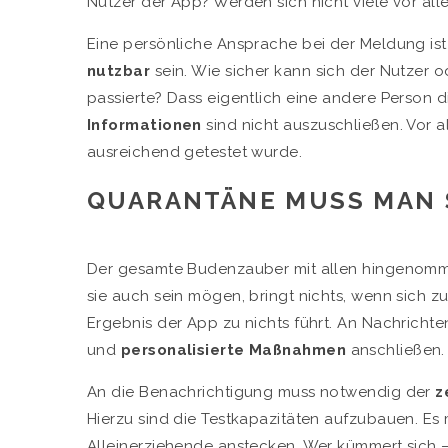
Nutzer der App? Werden sich nicht viele vor all
Eine persönliche Ansprache bei der Meldung is
nutzbar
sein. Wie sicher kann sich der Nutzer od
passierte? Dass eigentlich eine andere Person 
Informationen
sind nicht auszuschließen. Vor 
ausreichend getestet wurde.
QUARANTÄNE MUSS MAN 
Der gesamte Budenzauber mit allen hingenommen
sie auch sein mögen, bringt nichts, wenn sich 
Ergebnis der App zu nichts führt. An Nachrichten
und
personalisierte Maßnahmen
anschließen.
An die Benachrichtigung muss notwendig der
z
Hierzu sind die Testkapazitäten aufzubauen. Es 
Alleinerziehende anstecken. Wer kümmert sich 