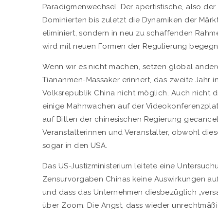
Paradigmenwechsel. Der apertistische, also der
Dominierten bis zuletzt die Dynamiken der Märk
eliminiert, sondern in neu zu schaffenden R
wird mit neuen Formen der Regulierung begegnet
Wenn wir es nicht machen, setzen global ander
Tiananmen-Massaker erinnert, das zweite Jahr i
Volksrepublik China nicht möglich. Auch nicht di
einige Mahnwachen auf der Videokonferenzpla
auf Bitten der chinesischen Regierung gecance
Veranstalterinnen und Veranstalter, obwohl dies
sogar in den USA.
Das US-Justizministerium leitete eine Untersuc
Zensurvorgaben Chinas keine Auswirkungen auf
und dass das Unternehmen diesbezüglich „versa
über Zoom. Die Angst, dass wieder unrechtmäßig 