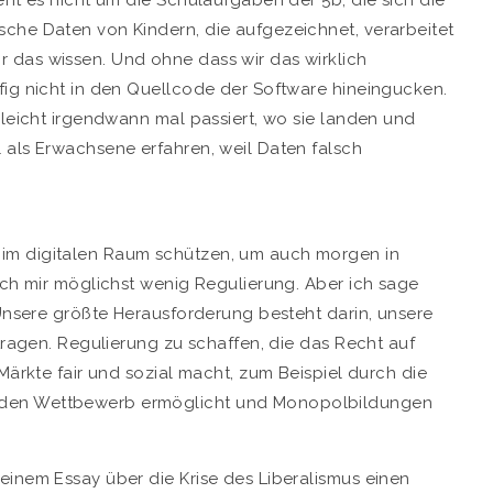
eht es nicht um die Schulaufgaben der 5b, die sich die
che Daten von Kindern, die aufgezeichnet, verarbeitet
 das wissen. Und ohne dass wir das wirklich
fig nicht in den Quellcode der Software hineingucken.
lleicht irgendwann mal passiert, wo sie landen und
 als Erwachsene erfahren, weil Daten falsch
im digitalen Raum schützen, um auch morgen in
ich mir möglichst wenig Regulierung. Aber ich sage
 Unsere größte Herausforderung besteht darin, unsere
rtragen. Regulierung zu schaffen, die das Recht auf
Märkte fair und sozial macht, zum Beispiel durch die
 den Wettbewerb ermöglicht und Monopolbildungen
einem Essay über die Krise des Liberalismus einen