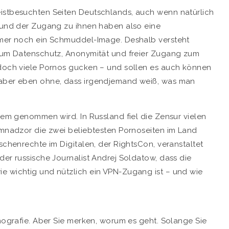
eistbesuchten Seiten Deutschlands, auch wenn natürlich
s und der Zugang zu ihnen haben also eine
immer noch ein Schmuddel-Image. Deshalb versteht
arum Datenschutz, Anonymität und freier Zugang zum
 doch viele Pornos gucken – und sollen es auch können
 aber eben ohne, dass irgendjemand weiß, was man
inem genommen wird. In Russland fiel die Zensur vielen
komnadzor die zwei beliebtesten Pornoseiten im Land
schenrechte im Digitalen, der RightsCon, veranstaltet
der russische Journalist Andrej Soldatow, dass die
e wichtig und nützlich ein VPN-Zugang ist – und wie
rnografie. Aber Sie merken, worum es geht. Solange Sie