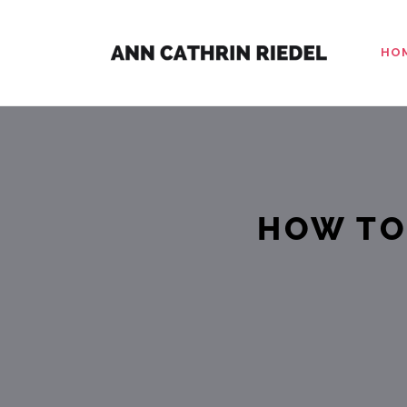
HO
HOW TO