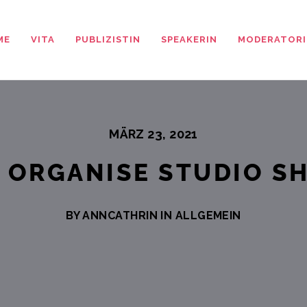
ME
VITA
PUBLIZISTIN
SPEAKERIN
MODERATORI
MÄRZ 23, 2021
 ORGANISE STUDIO S
BY ANNCATHRIN IN
ALLGEMEIN