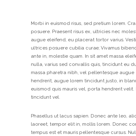
Morbi in euismod risus, sed pretium lorem. Cra
posuere. Praesent risus ex, ultricies nec molest
augue eleifend, eu placerat tortor varius. Vest
ultrices posuere cubilia curae; Vivamus bibendu
ante in, molestie quam. In sit amet massa eleif
nulla, varius sed convallis quis, tincidunt eu 
massa pharetra nibh, vel pellentesque augue q
hendrerit, augue lorem tincidunt justo, in blan
euismod quis mauris vel, porta hendrerit velit
tincidunt vel.
Phasellus ut lacus sapien. Donec ante leo, aliqu
laoreet, tempor elit in, mollis lorem. Donec co
tempus est et mauris pellentesque cursus. Null