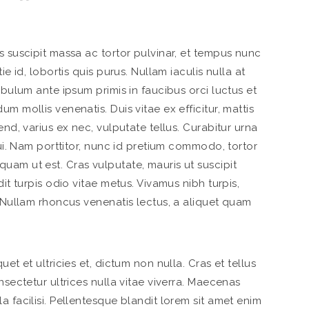
s suscipit massa ac tortor pulvinar, et tempus nunc
ie id, lobortis quis purus. Nullam iaculis nulla at
ibulum ante ipsum primis in faucibus orci luctus et
m mollis venenatis. Duis vitae ex efficitur, mattis
end, varius ex nec, vulputate tellus. Curabitur urna
dui. Nam porttitor, nunc id pretium commodo, tortor
uam ut est. Cras vulputate, mauris ut suscipit
dit turpis odio vitae metus. Vivamus nibh turpis,
. Nullam rhoncus venenatis lectus, a aliquet quam
et et ultricies et, dictum non nulla. Cras et tellus
nsectetur ultrices nulla vitae viverra. Maecenas
a facilisi. Pellentesque blandit lorem sit amet enim