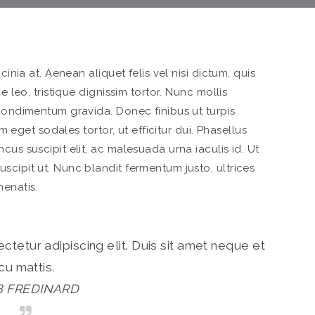
cinia at. Aenean aliquet felis vel nisi dictum, quis
e leo, tristique dignissim tortor. Nunc mollis
 condimentum gravida. Donec finibus ut turpis
um eget sodales tortor, ut efficitur dui. Phasellus
cus suscipit elit, ac malesuada urna iaculis id. Ut
scipit ut. Nunc blandit fermentum justo, ultrices
nenatis.
tetur adipiscing elit. Duis sit amet neque et
cu mattis.
B FREDINARD