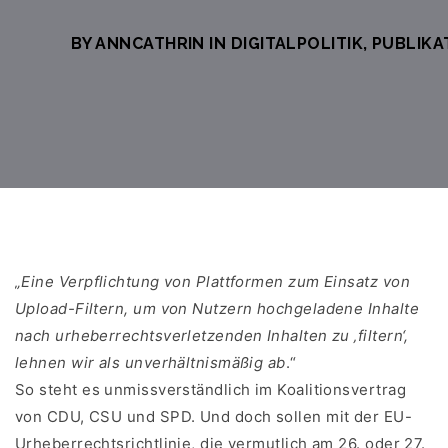
BY ANNCATHRIN IN
DIGITALPOLITIK
,
PUBLIKA
„Eine Verpflichtung von Plattformen zum Einsatz von
Upload-Filtern, um von Nutzern hochgeladene Inhalte
nach urheberrechtsverletzenden Inhalten zu ‚filtern‘,
lehnen wir als unverhältnismäßig ab
.“
So steht es unmissverständlich im Koalitionsvertrag
von CDU, CSU und SPD. Und doch sollen mit der EU-
Urheberrechtsrichtlinie, die vermutlich am 26. oder 27.